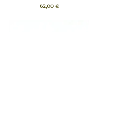
Prix
62,00 €
Boucles d'oreilles Zara
Prix
71,00 €