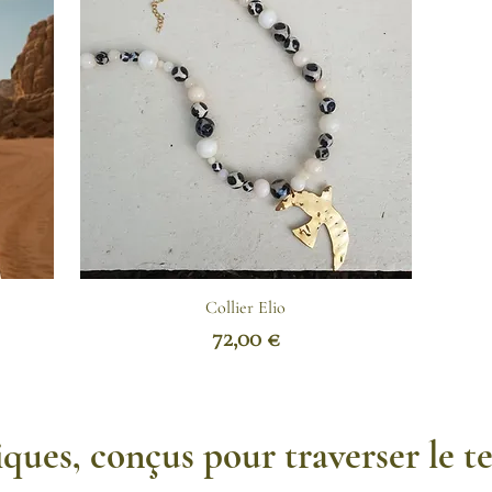
Collier Elio
Prix
72,00 €
ques, conçus pour traverser le t