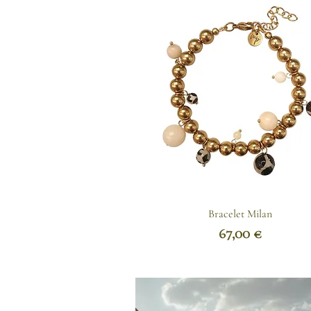
Bracelet Milan
Prix
67,00 €