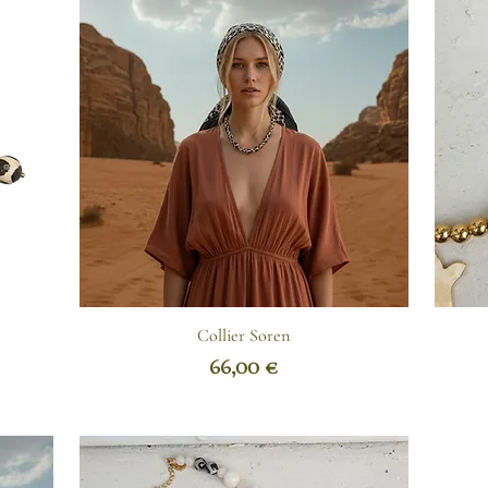
Collier Soren
Prix
66,00 €