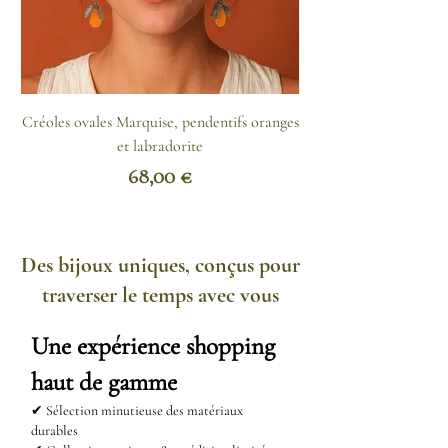
régulièrement à l'aide d'un tissu
doux.
Comment nettoyer l'acier
Créoles ovales Marquise, pendentifs oranges
inoxydable ?
et labradorite
- Appliquez un mélange d'eau
Prix
68,00 €
chaude et de bicarbonate de soude
avec un chiffon propre puis
rincez.
Des bijoux uniques, conçus pour
- Le produit vaisselle fonctionne
traverser le temps avec vous
aussi.
- Vous pouvez encore imbiber un
Une expérience shopping
chiffon d'huile de citron et le
haut de gamme
passer sur votre bijou.
✔ Sélection minutieuse des matériaux
durables