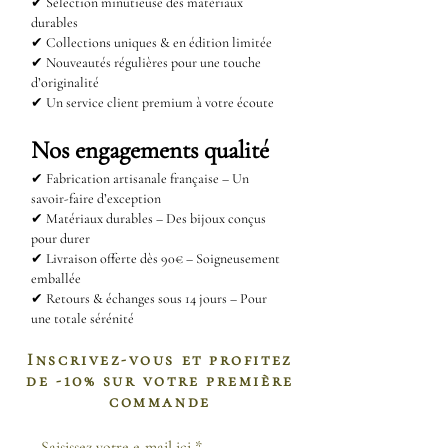
✔ Sélection minutieuse des matériaux
tissu doux de manière régulière.
durables
✔ Collections uniques & en édition limitée
Ce geste simple aidera à éliminer
✔ Nouveautés régulières pour une touche
la saleté accumulée et à préserver
d’originalité
✔ Un service client premium à votre écoute
leur éclat au fil du temps.
Nos engagements qualité
Comment nettoyer l’acier
✔
Fabrication artisanale française – Un
inoxydable ?
savoir-faire d’exception
L’acier inoxydable est un matériau
✔
Matériaux durables – Des bijoux conçus
durable, mais il nécessite un
pour durer
✔
Livraison offerte dès 90€ – Soigneusement
entretien léger pour conserver son
emballée
aspect brillant. Voici quelques
✔
Retours & échanges sous 14 jours – Pour
une totale sérénité
méthodes simples pour nettoyer
vos bijoux en acier inoxydable :
Inscrivez-vous et profitez
Mélange eau chaude et
de -10% sur votre première
bicarbonate de soude
commande
:
Appliquez ce mélange avec un