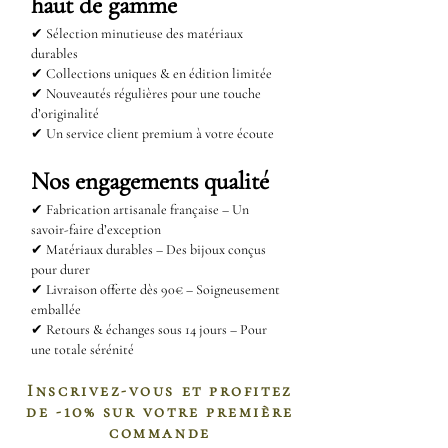
haut de gamme
éclat, nous vous recommandons
de les frotter délicatement avec un
✔ Sélection minutieuse des matériaux
tissu doux de manière régulière.
durables
✔ Collections uniques & en édition limitée
Ce geste simple aidera à éliminer
✔ Nouveautés régulières pour une touche
la saleté accumulée et à préserver
d’originalité
✔ Un service client premium à votre écoute
leur éclat au fil du temps.
Nos engagements qualité
Comment nettoyer l’acier
✔
Fabrication artisanale française – Un
inoxydable ?
savoir-faire d’exception
L’acier inoxydable est un matériau
✔
Matériaux durables – Des bijoux conçus
durable, mais il nécessite un
pour durer
✔
Livraison offerte dès 90€ – Soigneusement
entretien léger pour conserver son
emballée
aspect brillant. Voici quelques
✔
Retours & échanges sous 14 jours – Pour
une totale sérénité
méthodes simples pour nettoyer
vos bijoux en acier inoxydable :
Inscrivez-vous et profitez
Mélange eau chaude et
de -10% sur votre première
bicarbonate de soude
commande
: