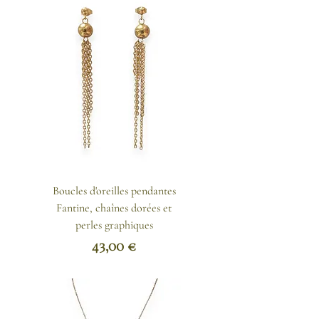
Boucles d'oreilles pendantes
Fantine, chaînes dorées et
perles graphiques
Prix
43,00 €