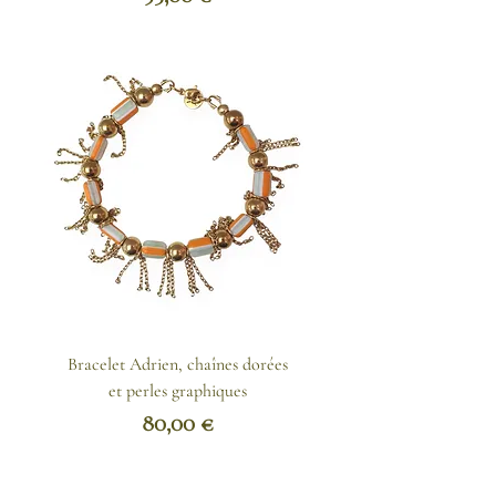
Bracelet Adrien, chaînes dorées
et perles graphiques
Prix
80,00 €