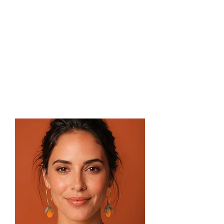
Et puis il y a ce colibri. Pas comme 
un symbole figé, plutôt comme une 
apparition. Un détail qui surprend, 
qui apporte ce léger décalage, ce 
petit rien qui change tout. 
Faubourg, c’est une allure avant 
d’être un style. Quelque chose de 
spontané, d’instinctif, qui ne 
cherche pas la perfection mais le 
bon équilibre. 

Des bijoux que l’on choisit pour se 
sentir soi, un peu plus libre, un peu 
plus affirmée, sans jamais perdre ce 
goût du détail qui fait la différence. 
Une collection vivante, urbaine sans 
être stricte, élégante sans être sage. 