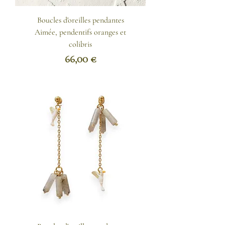
Boucles d'oreilles pendantes
Aimée, pendentifs oranges et
colibris
Prix
66,00 €