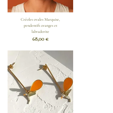
Et toujours, cette idée simple : se 
faire plaisir, vraiment.
Créoles ovales Marquise,
pendentifs oranges et
labradorite
Prix
68,00 €