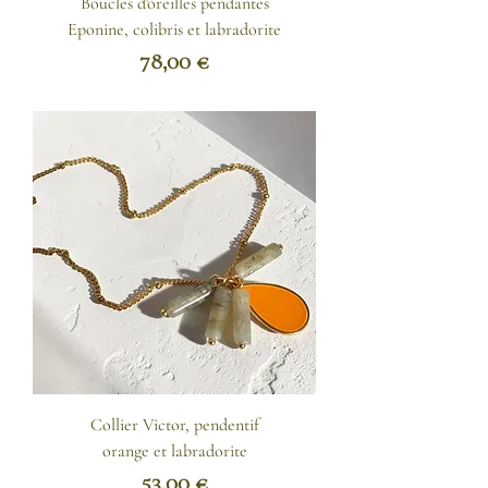
Boucles d'oreilles pendantes
Eponine, colibris et labradorite
Prix
78,00 €
Collier Victor, pendentif
orange et labradorite
Prix
53,00 €