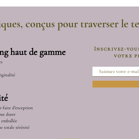
ques, conçus pour traverser le t
Inscrivez-vou
ing haut de gamme
votre 
es
iginalité
té
r-faire d’exception
our durer
t emballée
e totale sérénité