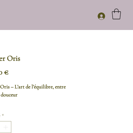
er Oris
Prix
0 €
Oris – L’art de l’équilibre, entre
t douceur
er Oris joue sur les contrastes
é
*
tesse. D’un côté, une maille
te dorée, nette et structurée. De