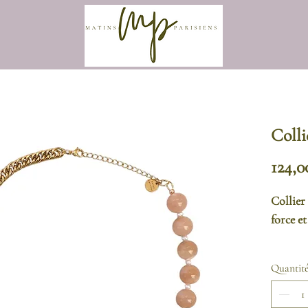
Colli
124,0
Collier 
force e
Le colli
Quantit
avec jus
gourmet