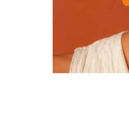
ces substances.
Conclusion :
En suivant ces conseils simples,
pièce est unique, et prendre soin 