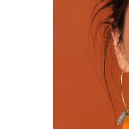
✔
Entretien régulier pour conse
Pour éviter que vos bijoux ne te
tissu doux de manière régulière. 
Comment nettoyer l’acier inoxy
L’acier inoxydable est un matéria
méthodes simples pour nettoyer 
Mélange eau chaude et bicarb
solution est parfaite pour enl
Produit vaisselle
: Le liquide
frottez délicatement.
Huile de citron
: L'huile de c
propre d'huile de citron et de
Quelques conseils supplémentair
Évitez les contacts excessifs av
Portez vos bijoux après l’appl