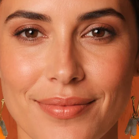
rver leur brillance
rnissent et qu’ils gardent leur éclat, nous vous recommandons de 
Ce geste simple aidera à éliminer la saleté accumulée et à préserv
dable ?
u durable, mais il nécessite un entretien léger pour conserver so
vos bijoux en acier inoxydable :
onate de soude
: Appliquez ce mélange avec un chiffon propre, pui
ever les petites impuretés.
 vaisselle est également un excellent moyen pour nettoyer vos bij
itron peut être utilisée pour redonner de l'éclat à vos bijoux. Il v
 frotter doucement vos pièces.
es :
ec l’air salin ou l’eau de mer.
ication de vos produits de soin (crèmes, maquillage, etc.) pour l