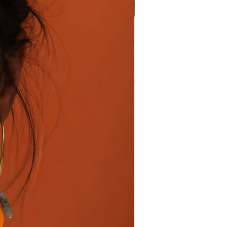
les frotter délicatement avec un
er leur éclat au fil du temps.
n aspect brillant. Voici quelques
s rincez à l'eau claire. Cette
oux. Imbibez un chiffon doux et
ous suffit d'imbiber un chiffon
es protéger de tout contact avec