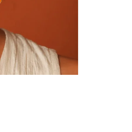
s années. N’oubliez pas, chaque
s le temps.