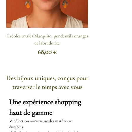
régulièrement à l'aide d'un tissu
doux.
Comment nettoyer l'acier
Créoles ovales Marquise, pendentifs oranges
inoxydable ?
et labradorite
- Appliquez un mélange d'eau
Prix
68,00 €
chaude et de bicarbonate de soude
avec un chiffon propre puis
rincez.
Des bijoux uniques, conçus pour
- Le produit vaisselle fonctionne
traverser le temps avec vous
aussi.
- Vous pouvez encore imbiber un
Une expérience shopping
chiffon d'huile de citron et le
haut de gamme
passer sur votre bijou.
✔ Sélection minutieuse des matériaux
durables