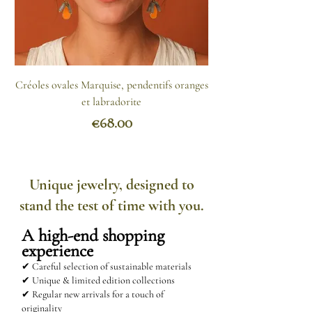
régulièrement à l'aide d'un tissu
doux.
Comment nettoyer l'acier
Créoles ovales Marquise, pendentifs oranges
inoxydable ?
et labradorite
- Appliquez un mélange d'eau
Price
€68.00
chaude et de bicarbonate de soude
avec un chiffon propre puis
rincez.
Unique jewelry, designed to
- Le produit vaisselle fonctionne
stand the test of time with you.
aussi.
- Vous pouvez encore imbiber un
A high-end shopping
chiffon d'huile de citron et le
experience
passer sur votre bijou.
✔ Careful selection of sustainable materials
✔ Unique & limited edition collections
✔ Regular new arrivals for a touch of
originality