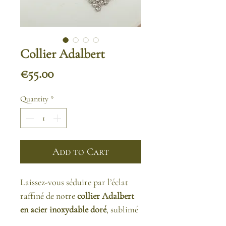
Collier Adalbert
Price
€55.00
Quantity
*
Add to Cart
Laissez-vous séduire par l’éclat
raffiné de notre
collier Adalbert
en acier inoxydable doré
, sublimé
par de délicats
strass pendants
et