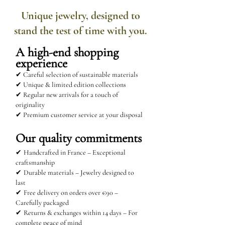
Unique jewelry, designed to
stand the test of time with you.
A high-end shopping
experience
✔ Careful selection of sustainable materials
✔ Unique & limited edition collections
✔ Regular new arrivals for a touch of
originality
✔ Premium customer service at your disposal
Our quality commitments
✔
Handcrafted in France – Exceptional
craftsmanship
✔
Durable materials – Jewelry designed to
last
✔
Free delivery on orders over €90 –
Carefully packaged
✔
Returns & exchanges within 14 days – For
complete peace of mind