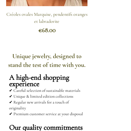
Comment nettoyer l'acier
Créoles ovales Marquise, pendentifs oranges
inoxydable ?
et labradorite
- Appliquez un mélange d'eau
Price
€68.00
chaude et de bicarbonate de soude
avec un chiffon propre puis
rincez.
Unique jewelry, designed to
- Le produit vaisselle fonctionne
stand the test of time with you.
aussi.
- Vous pouvez encore imbiber un
A high-end shopping
chiffon d'huile de citron et le
experience
passer sur votre bijou.
✔ Careful selection of sustainable materials
✔ Unique & limited edition collections
✔ Regular new arrivals for a touch of
originality
✔ Premium customer service at your disposal
Our quality commitments