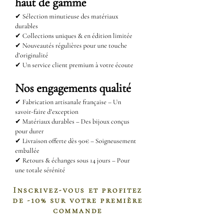
haut de gamme
passer sur votre bijou.
✔ Sélection minutieuse des matériaux
durables
✔ Collections uniques & en édition limitée
✔ Nouveautés régulières pour une touche
d’originalité
✔ Un service client premium à votre écoute
Nos engagements qualité
✔
Fabrication artisanale française – Un
savoir-faire d’exception
✔
Matériaux durables – Des bijoux conçus
pour durer
✔
Livraison offerte dès 90€ – Soigneusement
emballée
✔
Retours & échanges sous 14 jours – Pour
une totale sérénité
Inscrivez-vous et profitez
de -10% sur votre première
commande