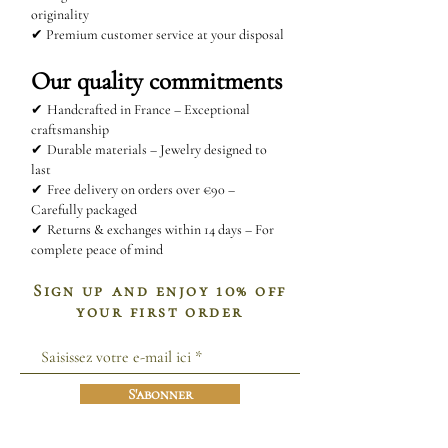
tissu doux de manière régulière.
originality
Ce geste simple aidera à éliminer
✔ Premium customer service at your disposal
la saleté accumulée et à préserver
Our quality commitments
leur éclat au fil du temps.
✔
Handcrafted in France – Exceptional
craftsmanship
Comment nettoyer l’acier
✔
Durable materials – Jewelry designed to
inoxydable ?
last
✔
Free delivery on orders over €90 –
L’acier inoxydable est un matériau
Carefully packaged
durable, mais il nécessite un
✔
Returns & exchanges within 14 days – For
entretien léger pour conserver son
complete peace of mind
aspect brillant. Voici quelques
Sign up and enjoy 10% off
méthodes simples pour nettoyer
your first order
vos bijoux en acier inoxydable :
Mélange eau chaude et
bicarbonate de soude
:
S'abonner
Appliquez ce mélange avec un
chiffon propre, puis rincez à