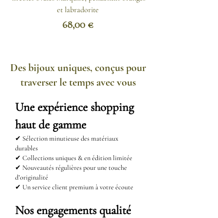
inoxydable ?
et labradorite
- Appliquez un mélange d'eau
Prix
68,00 €
chaude et de bicarbonate de soude
avec un chiffon propre puis
rincez.
Des bijoux uniques, conçus pour
- Le produit vaisselle fonctionne
traverser le temps avec vous
aussi.
- Vous pouvez encore imbiber un
Une expérience shopping
chiffon d'huile de citron et le
haut de gamme
passer sur votre bijou.
✔ Sélection minutieuse des matériaux
durables
✔ Collections uniques & en édition limitée
✔ Nouveautés régulières pour une touche
d’originalité
✔ Un service client premium à votre écoute
Nos engagements qualité