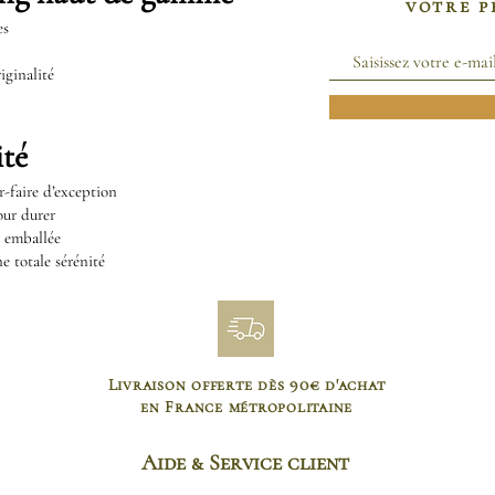
votre 
es
iginalité
té
r-faire d’exception
our durer
t emballée
e totale sérénité
Livraison offerte dès 90€ d'achat
en France métropolitaine
Aide & Service client